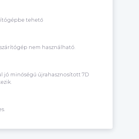
rítógépbe tehető
 szárítógép nem használható.
l jó minőségű újrahasznosított 7D
ezik.
s.