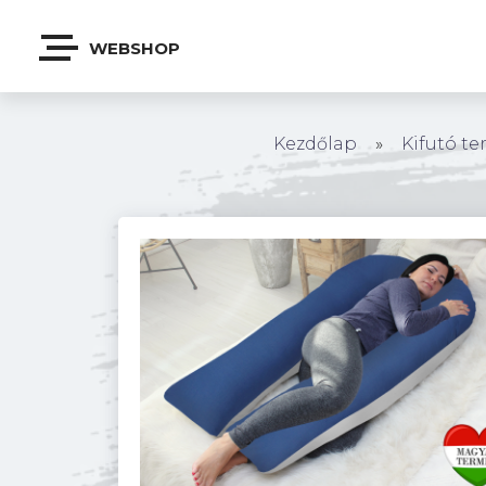
WEBSHOP
Kezdőlap
»
Kifutó t