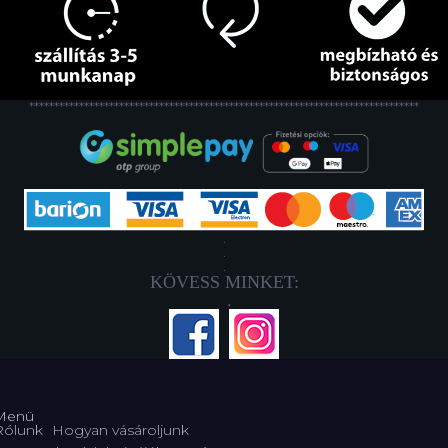
******************************************************************************
.
.
.
KÖVESS MINKET:
.
Menü
Rólunk
Hogyan vásároljunk