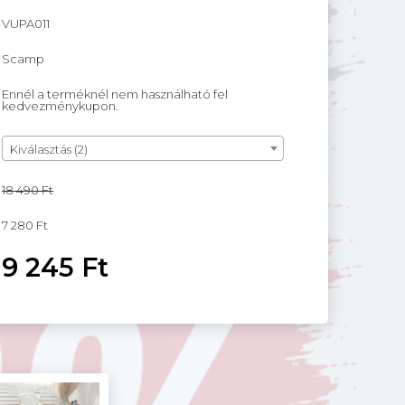
VUPA011
Scamp
Ennél a terméknél nem használható fel
kedvezménykupon.
Kiválasztás (2)
18 490 Ft
7 280 Ft
9 245 Ft