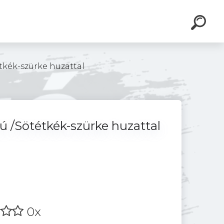
tkék-szürke huzattal
ú /Sötétkék-szürke huzattal
0x