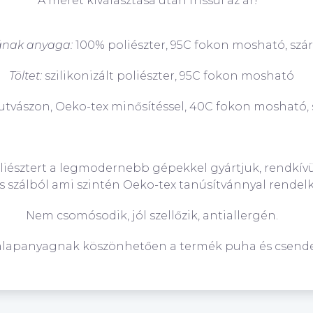
A méret kiválasztása után frissül az ár!
ának anyaga:
100% poliészter, 95C fokon mosható, szá
Töltet:
szilikonizált poliészter
, 95C fokon mosható
utvászon, Oeko-tex minősítéssel, 40C fokon mosható,
liészter
t a legmodernebb gépekkel gyártjuk, rendkívü
 szálból ami szintén Oeko-tex tanúsítvánnyal rendelk
Nem csomósodik, jól szellőzik, antiallergén.
alapanyagnak köszönhetően a termék puha és csende