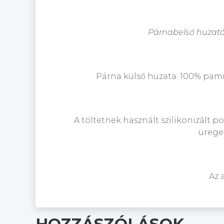
Párnabelső huzat
Párna külső huzata: 100% pam
A töltetnek használt
szilikonizált po
üreges
Az 