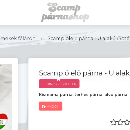
ermékek féláron
»
Scamp ölelő párna - U alakú /Söté
Scamp ölelő párna - U alak
NINCS KÉSZLETEN
Kismama párna, terhes párna, alvó párna
AKCIÓ!!!