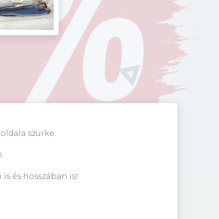
oldala szürke.
m.
is és hosszában is!