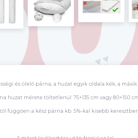
égi és ölelő párna, a huzat egyik oldala kék, a másik 
na huzat mérete töltetlenül: 75×135 cm vagy 80×150 c
ől függően a kész párna kb. 5%-kal kisebb keresztben 