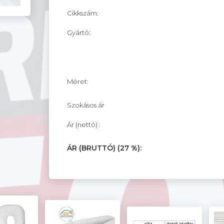
Cikkszám:
Gyártó:
Méret:
Szokásos ár
Ár (nettó) :
ÁR (BRUTTÓ) (27 %):