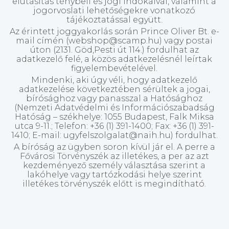
elutasítás ténybeli és jogi indokaival, valamint a
jogorvoslati lehetőségekre vonatkozó
tájékoztatással együtt.
Az érintett joggyakorlás során Prince Oliver Bt. e-
mail címén (webshop@scamp.hu) vagy postai
úton (2131. Göd,Pesti út 114.) fordulhat az
adatkezelő felé, a közös adatkezelésnél leírtak
figyelembevételével.
Mindenki, aki úgy véli, hogy adatkezelő
adatkezelése következtében sérültek a jogai,
bírósághoz vagy panasszal a Hatósághoz
(Nemzeti Adatvédelmi és Információszabadság
Hatóság – székhelye: 1055 Budapest, Falk Miksa
utca 9-11.; Telefon: +36 (1) 391-1400; Fax: +36 (1) 391-
1410; E-mail: ugyfelszolgalat@naih.hu) fordulhat.
A bíróság az ügyben soron kívül jár el. A perre a
Fővárosi Törvényszék az illetékes, a per az azt
kezdeményező személy választása szerint a
lakóhelye vagy tartózkodási helye szerint
illetékes törvényszék előtt is megindítható.