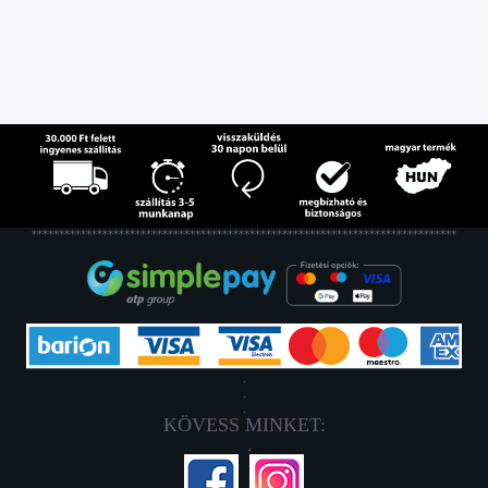
******************************************************************************
.
.
.
KÖVESS MINKET:
.