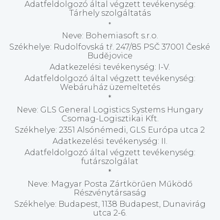
Adatfeldolgozó által végzett tevékenység:
Tárhely szolgáltatás
*
Neve: Bohemiasoft s.r.o.
Székhelye: Rudolfovská tř. 247/85 PSČ 37001 České
Budějovice
Adatkezelési tevékenység: I-V.
Adatfeldolgozó által végzett tevékenység:
Webáruház üzemeltetés
*
Neve: GLS General Logistics Systems Hungary
Csomag-Logisztikai Kft.
Székhelye: 2351 Alsónémedi, GLS Európa utca 2
Adatkezelési tevékenység: II.
Adatfeldolgozó által végzett tevékenység:
futárszolgálat
*
Neve: Magyar Posta Zártkörűen Működő
Részvénytársaság
Székhelye: Budapest, 1138 Budapest, Dunavirág
utca 2-6.