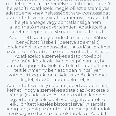
rendelkezésre áll, a személyes adatot adatkezelő
helyesbíti. Adatkezelő megjelöli azt a személyes
adatot, amelynek helyességét vagy pontosságát
az érintett személy vitatja, amennyiben az adat
helytelensége vagy pontatlansága nem
állapítható meg egyértelműen. Adatkezelő a
kérelmet legfeljebb 30 napon belül teljesíti.
Az érintett személy a törlést az adatkezelőhöz
benyújtott írásbeli (ideértve az e-mailt)
kérelemmel kezdeményezheti. A törlési kérelmet
az Adatkezelő abban az esetben utasítja el, ha az
Adatkezelőt a személyes adatok további
tárolására kötelezik. Ilyen eset például az, ha
számviteli jogszabályok által előírt határidő nem
telt le. Amennyiben azonban nincs ilyen
kötelezettség, akkor az Adatkezelő a kérelmet
legfeljebb 30 napon belül teljesíti.
Az érintett személy írásban (ideértve az e-mailt)
kérheti, hogy a személyes adatait az Adatkezelő
zárolja (az adatkezelés korlátozott jellegének
egyértelmű jelölésével és az egyéb adatoktól
elkülönített kezelés biztosításával). A zárolás
addig tart, amíg az érintett által megjelölt indok
szükségessé teszi az adatok tárolását. Az adat