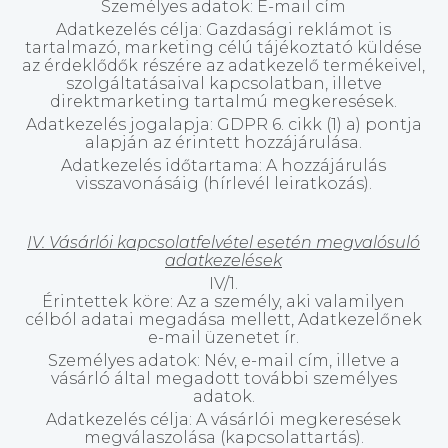
Személyes adatok: E-mail cím
Adatkezelés célja: Gazdasági reklámot is
tartalmazó, marketing célú tájékoztató küldése
az érdeklődők részére az adatkezelő termékeivel,
szolgáltatásaival kapcsolatban, illetve
direktmarketing tartalmú megkeresések.
Adatkezelés jogalapja: GDPR 6. cikk (1) a) pontja
alapján az érintett hozzájárulása.
Adatkezelés időtartama: A hozzájárulás
visszavonásáig (hírlevél leiratkozás).
IV. Vásárlói kapcsolatfelvétel esetén megvalósuló
adatkezelések
IV/1.
Érintettek köre: Az a személy, aki valamilyen
célból adatai megadása mellett, Adatkezelőnek
e-mail üzenetet ír.
Személyes adatok: Név, e-mail cím, illetve a
vásárló által megadott további személyes
adatok.
Adatkezelés célja: A vásárlói megkeresések
megválaszolása (kapcsolattartás).