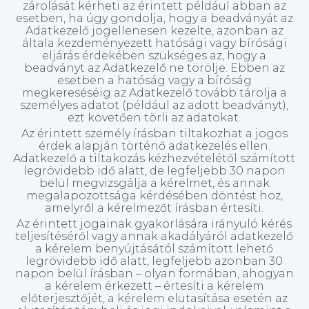
zárolását kérheti az érintett például abban az
esetben, ha úgy gondolja, hogy a beadványát az
Adatkezelő jogellenesen kezelte, azonban az
általa kezdeményezett hatósági vagy bírósági
eljárás érdekében szükséges az, hogy a
beadványt az Adatkezelő ne törölje. Ebben az
esetben a hatóság vagy a bíróság
megkereséséig az Adatkezelő tovább tárolja a
személyes adatot (például az adott beadványt),
ezt követően törli az adatokat.
Az érintett személy írásban tiltakozhat a jogos
érdek alapján történő adatkezelés ellen.
Adatkezelő a tiltakozás kézhezvételétől számított
legrövidebb idő alatt, de legfeljebb 30 napon
belül megvizsgálja a kérelmet, és annak
megalapozottsága kérdésében döntést hoz,
amelyről a kérelmezőt írásban értesíti.
Az érintett jogainak gyakorlására irányuló kérés
teljesítéséről vagy annak akadályáról adatkezelő
a kérelem benyújtásától számított lehető
legrövidebb idő alatt, legfeljebb azonban 30
napon belül írásban – olyan formában, ahogyan
a kérelem érkezett – értesíti a kérelem
előterjesztőjét, a kérelem elutasítása esetén az