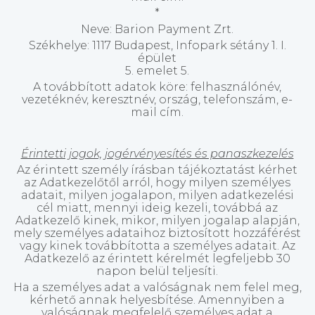
*
Neve: Barion Payment Zrt.
Székhelye: 1117 Budapest, Infopark sétány 1. I.
épület
5. emelet 5.
A továbbított adatok köre: felhasználónév,
vezetéknév, keresztnév, ország, telefonszám, e-
mail cím.
Érintetti jogok, jogérvényesítés és panaszkezelés
Az érintett személy írásban tájékoztatást kérhet
az Adatkezelőtől arról, hogy milyen személyes
adatait, milyen jogalapon, milyen adatkezelési
cél miatt, mennyi ideig kezeli, továbbá az
Adatkezelő kinek, mikor, milyen jogalap alapján,
mely személyes adataihoz biztosított hozzáférést
vagy kinek továbbította a személyes adatait. Az
Adatkezelő az érintett kérelmét legfeljebb 30
napon belül teljesíti.
Ha a személyes adat a valóságnak nem felel meg,
kérhető annak helyesbítése. Amennyiben a
valóságnak megfelelő személyes adat a