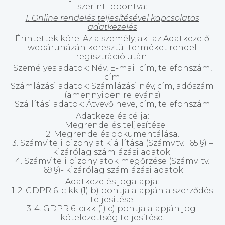
szerint lebontva:
I. Online rendelés teljesítésével kapcsolatos
adatkezelés
Érintettek köre: Az a személy, aki az Adatkezelő
webáruházán keresztül terméket rendel
regisztráció után.
Személyes adatok: Név, E-mail cím, telefonszám,
cím
Számlázási adatok: Számlázási név, cím, adószám
(amennyiben releváns)
Szállítási adatok: Átvevő neve, cím, telefonszám
Adatkezelés célja:
1. Megrendelés teljesítése.
2. Megrendelés dokumentálása.
3. Számviteli bizonylat kiállítása (Számv.tv. 165.§) –
kizárólag számlázási adatok.
4. Számviteli bizonylatok megőrzése (Számv. tv.
169.§)- kizárólag számlázási adatok.
Adatkezelés jogalapja:
1-2. GDPR 6. cikk (1) b) pontja alapján a szerződés
teljesítése.
3-4. GDPR 6. cikk (1) c) pontja alapján jogi
kötelezettség teljesítése.