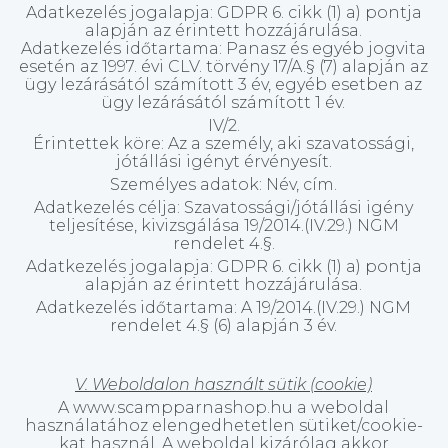
Adatkezelés jogalapja: GDPR 6. cikk (1) a) pontja
alapján az érintett hozzájárulása.
Adatkezelés időtartama: Panasz és egyéb jogvita
esetén az 1997. évi CLV. törvény 17/A.§ (7) alapján az
ügy lezárásától számított 3 év, egyéb esetben az
ügy lezárásától számított 1 év.
IV/2.
Érintettek köre: Az a személy, aki szavatossági,
jótállási igényt érvényesít.
Személyes adatok: Név, cím.
Adatkezelés célja: Szavatossági/jótállási igény
teljesítése, kivizsgálása 19/2014.(IV.29.) NGM
rendelet 4.§.
Adatkezelés jogalapja: GDPR 6. cikk (1) a) pontja
alapján az érintett hozzájárulása.
Adatkezelés időtartama: A 19/2014.(IV.29.) NGM
rendelet 4.§ (6) alapján 3 év.
V. Weboldalon használt sütik (cookie)
A www.scampparnashop.hu a weboldal
használatához elengedhetetlen sütiket/cookie-
kat használ. A weboldal kizárólag akkor