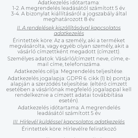
Adatkezelés időtartama:
1-2. A megrendelés leadásától számított 5 év.
3-4. A bizonylat kiállításáról a jogszabály által
meghatározott 8 év.
II. A rendelések kiszállításával kapcsolatos
adatkezelés
Érintettek köre: Az a személy, aki a terméket
megvásárolta, vagy egyéb olyan személy, akit a
vásárló címzettként megadott (címzett).
Személyes adatok: Vásárló/címzett neve, címe, e-
mail címe, telefonszáma.
Adatkezelés célja: Megrendelés teljesítése.
Adatkezelés jogalapja: GDPR 6. cikk (1) b) pontja
alapján a szerződés teljesítése. (eltérő címzett
esetében a vásárlónak megfelelő jogalappal kell
rendelkeznie a címzett adatai továbbítása
esetén).
Adatkezelés időtartama: A megrendelés
leadásától számított 5 év.
III. Hírlevél küldéssel kapcsolatos adatkezelés
Érintettek köre: Hírlevélre feliratkozó