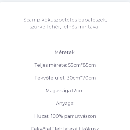
Scamp kókuszbetétes babafészek,
szürke-fehér, felhős mintával.
Méretek:
Teljes mérete: 55cm*85cm
Fekvőfelület: 30cm*70cm
Magassága:12cm
Anyaga:
Huzat: 100% pamutvászon
Fekvőfelület: latexált kókusz