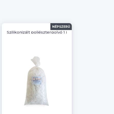
NÉPSZERŰ
Szilikonizált poliésztergolyó 1 kg