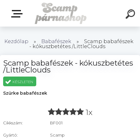
Kezdőlap
»
Babafészek
»
Scamp babafészek
- kókuszbetétes /LittleClouds
Scamp babafészek - kókuszbetétes
/LittleClouds
KÉSZLETEN
Szürke babafészek
1x
Cikkszám:
BF001
Gyártó:
Scamp