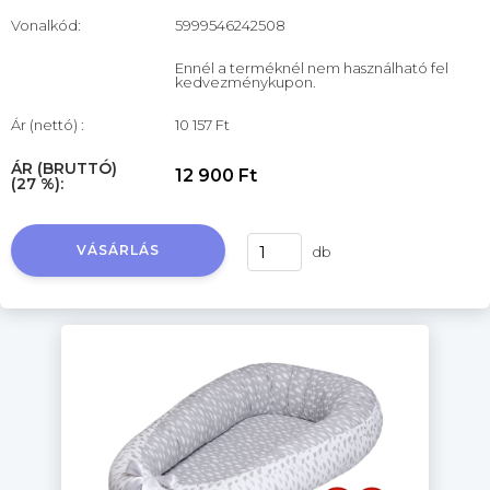
Vonalkód:
5999546242508
Ennél a terméknél nem használható fel
kedvezménykupon.
Ár (nettó) :
10 157 Ft
ÁR (BRUTTÓ)
12 900 Ft
(27 %):
VÁSÁRLÁS
db