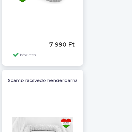
7 990 Ft
Készleten
Scamp rácsvédő hengerpárna /LittleClouds