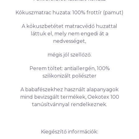
Kókuszmatrac huzata: 100% frottír (pamut)
A kókuszbetétet matracvédő huzattal
láttuk el, mely nem engedi át a
nedvességet,
mégis jól szellőző.
Perem töltet: antiallergén, 100%
szilikonizált poliészter
A babafészekhez használt alapanyagok
mind bevizsgált termékek, Oekotex 100
tanúsítvánnyal rendelkeznek.
Kiegészítő információk: