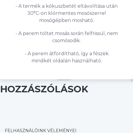
- A termék a kókuszbetét eltávolítása után
30°C-on klórmentes mosószerrel
mosógépben mosható.
- A perem töltet mosás során felfrissül, nem
csomósodik.
- A perem átfordítható, így a fészek
mindkét oldalán használható.
HOZZÁSZÓLÁSOK
FELHASZNÁLÓINK VÉLEMÉNYEI