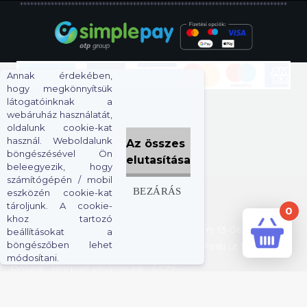
******************************************************************************
Annak érdekében,
hogy megkönnyítsük
.
látogatóinknak a
.
.
webáruház használatát,
KÖVESS MINKET:
oldalunk cookie-kat
.
használ. Weboldalunk
Az összes
böngészésével Ön
elutasítása
beleegyezik, hogy
számítógépén / mobil
BEZÁRÁS
eszközén cookie-kat
tároljunk. A cookie-
0
Kapcsolat
khoz tartozó
Cégnév: Prince Oliver Bt.
Cégjegyzékszám:
13-06-071556
beállításokat a
Továb
böngészőben lehet
Adószám:
28358574-2-13
Cím: 2131. Göd, Pesti út 114
módosítani.
Menü
Rólunk
Hogyan vásároljunk
ÁSZF
a
Adatvédelmi tájékoztató
Kapcsolat