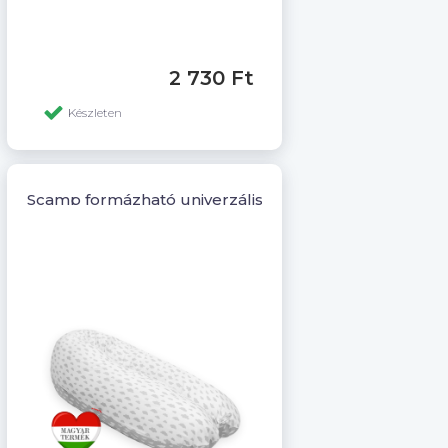
2 730 Ft
Készleten
Scamp formázható univerzális szoptatós párna pamut